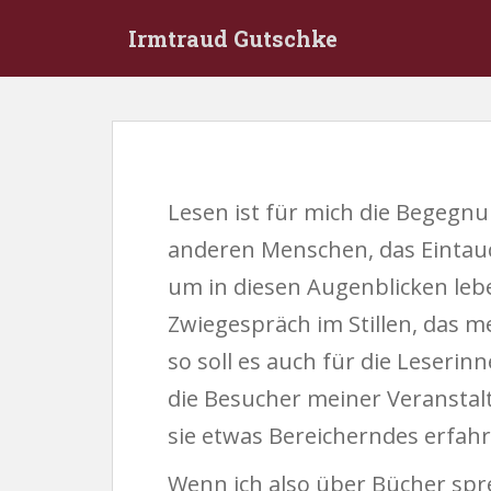
S
Irmtraud Gutschke
k
i
p
t
o
m
a
Lesen ist für mich die Begegn
i
n
anderen Menschen, das Eintauc
c
um in diesen Augenblicken lebe
o
n
Zwiegespräch im Stillen, das 
t
so soll es auch für die Leseri
e
n
die Besucher meiner Veranstal
t
sie etwas Bereicherndes erfahr
Wenn ich also über Bücher spr