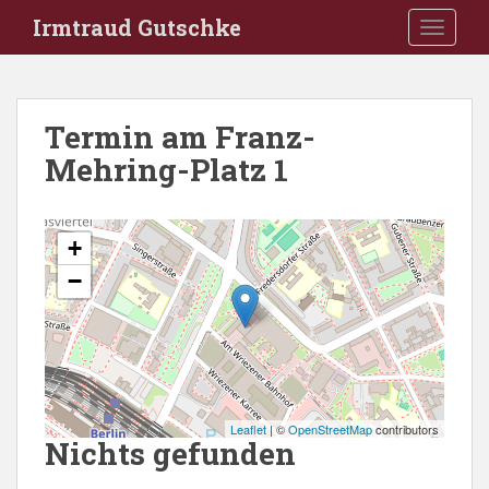
S
Irmtraud Gutschke
TOGGLE
k
i
p
t
Termin am
Franz-
o
Mehring-Platz 1
m
a
i
n
+
c
−
o
n
t
e
n
t
Leaflet
| ©
OpenStreetMap
contributors
Nichts gefunden