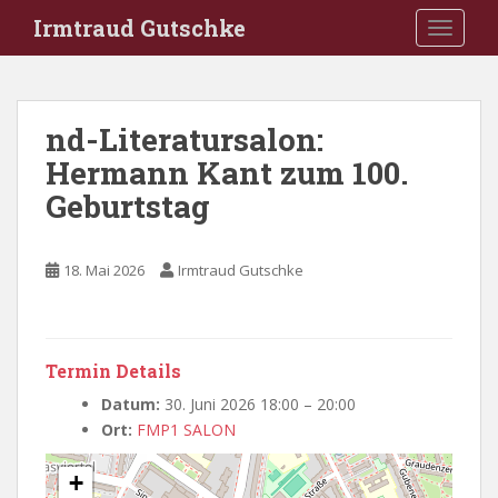
S
Irmtraud Gutschke
TOGGLE
k
i
p
t
nd-Literatursalon:
o
Hermann Kant zum 100.
m
a
Geburtstag
i
n
c
18. Mai 2026
Irmtraud Gutschke
o
n
t
e
Termin Details
n
Datum:
30. Juni 2026 18:00
–
20:00
t
Ort:
FMP1 SALON
+