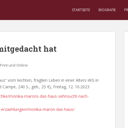
STARTSEITE
BIOGRAFIE
P
itgedacht hat
Print und Online
aus“ vom leichten, fragilen Leben in einer Alters-WG in
ampe, 240 S., geb., 25 €), Freitag, 12. 10.2023
tschke/monika-marons-das-haus-sehnsucht-nach-
nd-erzaehlungen/monika-maron-das-haus/