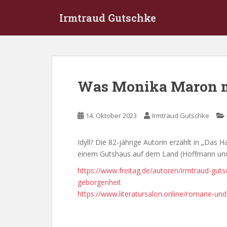
S
Irmtraud Gutschke
k
i
p
t
o
m
Was Monika Maron m
a
i
n
14. Oktober 2023
Irmtraud Gutschke
c
o
Idyll? Die 82-jährige Autorin erzählt in „Das H
n
einem Gutshaus auf dem Land (Hoffmann und C
t
e
https://www.freitag.de/autoren/irmtraud-gu
n
geborgenheit
t
https://www.literatursalon.online/romane-u